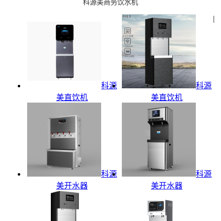
科源美商务饮水机
|
科源
科源
美直饮机
美直饮机
科源
科源
美开水器
美开水器