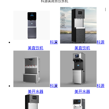
科源美商务饮水机
|
科源
科源
美直饮机
美直饮机
科源
科源
美开水器
美开水器