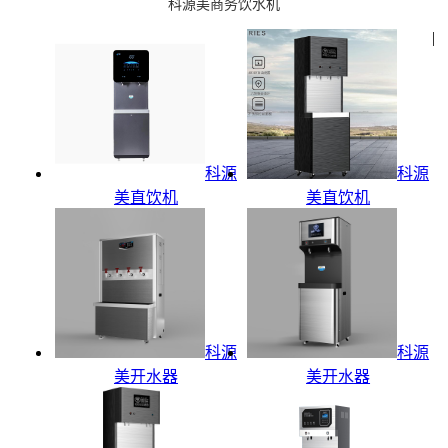
科源美商务饮水机
|
科源
科源
美直饮机
美直饮机
科源
科源
美开水器
美开水器