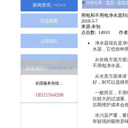
当前位置：
首页
>
新闻
新闻资讯 /
NEWS
用电和不用电净水器到
行业新闻
2018-5-7
来源:未知
点击数: 14910 作者
公司动态
净水器现在是净
水器，它也份种
从价格方面方面
使用技巧
不用电净水器。
联系我们 /
CONTACT US
从水质方面来讲
好，则可以选择
全国服务热线：
一般而言，不用
18521564208
比较大的过滤量
后期维护成本会
水污染严重，要
有较强的吸附异