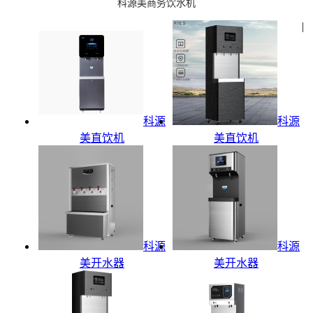
科源美商务饮水机
|
科源
科源
美直饮机
美直饮机
科源
科源
美开水器
美开水器