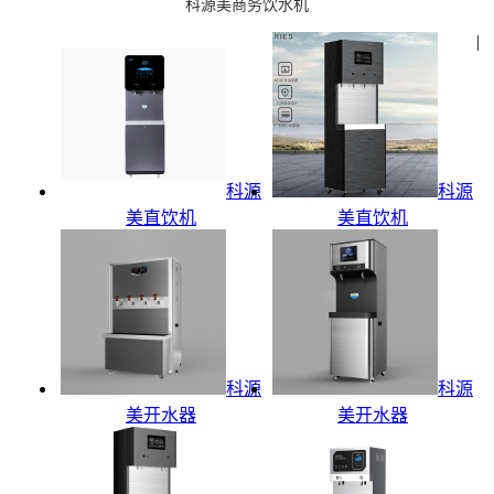
科源美商务饮水机
|
科源
科源
美直饮机
美直饮机
科源
科源
美开水器
美开水器