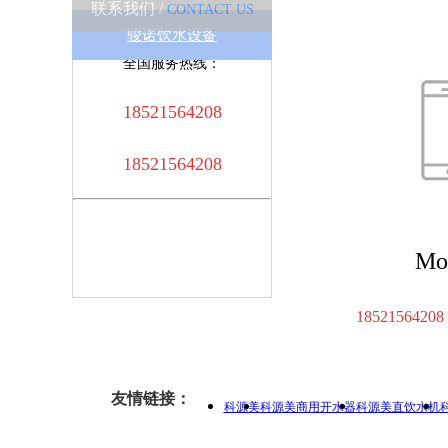
联系我们 /
CONTACT US
骏诺饮水设备
全国服务热线：
18521564208
18521564208
Mo
18521564208
友情链接：
科源美
科源美商用开水器
科源美直饮水机