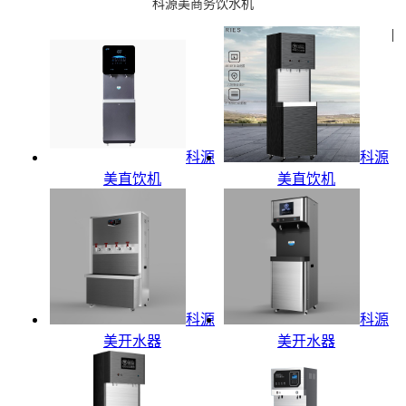
科源美商务饮水机
|
科源
科源
美直饮机
美直饮机
科源
科源
美开水器
美开水器