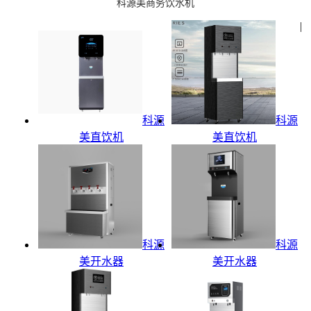
科源美商务饮水机
|
科源
科源
美直饮机
美直饮机
科源
科源
美开水器
美开水器