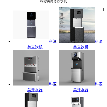
科源美商务饮水机
|
科源
科源
美直饮机
美直饮机
科源
科源
美开水器
美开水器