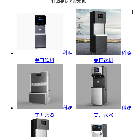
科源美商务饮水机
|
科源
科源
美直饮机
美直饮机
科源
科源
美开水器
美开水器